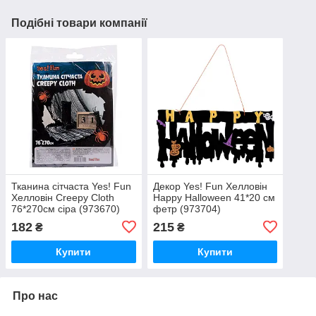
Подібні товари компанії
Тканина сітчаста Yes! Fun
Декор Yes! Fun Хелловін
Хелловін Creepy Cloth
Happy Halloween 41*20 см
76*270см сіра (973670)
фетр (973704)
182
215
₴
₴
Купити
Купити
Про нас