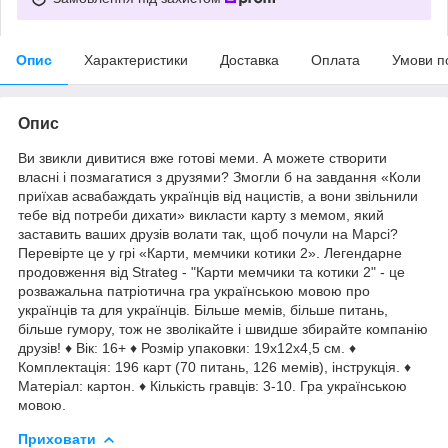
Опис
Характеристики
Доставка
Оплата
Умови п
Опис
Ви звикли дивитися вже готові меми. А можете створити
власні і позмагатися з друзями? Змогли б на завдання «Коли
приїхав асвабаждать українців від нацистів, а вони звільнили
тебе від потреби дихати» викласти карту з мемом, який
заставить ваших друзів волати так, щоб почули на Марсі?
Перевірте це у грі «Карти, мемчики котики 2». Легендарне
продовження від Strateg - "Карти мемчики та котики 2" - це
розважальна патріотична гра українською мовою про
українців та для українців. Більше мемів, більше питань,
більше гумору, тож не зволікайте і швидше збирайте компанію
друзів! ♦ Вік: 16+ ♦ Розмір упаковки: 19х12х4,5 см. ♦
Комплектація: 196 карт (70 питань, 126 мемів), інструкція. ♦
Матеріал: картон. ♦ Кількість гравців: 3-10. Гра українською
мовою.
Приховати