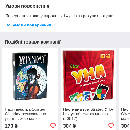
Умови повернення
Повернення товару впродовж 14 днів за рахунок покупця
Всі умови повернення
Подібні товари компанії
Настільна гра Strateg
Настільна гра Strateg УНА
Наст
Winsday розважальна
Lux українською мовою
Сіме
українською мовою
(30517)
мово
(30982)
173
304
304
₴
₴