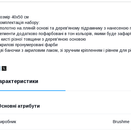
озмір 40x50 см
омплектація набору:
полотно на лляній основі та дерев'яному підрамнику з нанесеною
егменти додатково пофарбовані в тон кольорів, якими буде зафар
 кисті різної товщини з дерев'яною основою
крилові пронумеровані фарби
ві баночки з акриловим лаком, зі зручним кріпленням і рівнем для р
арактеристики
Основні атрибути
иробник
Brushme