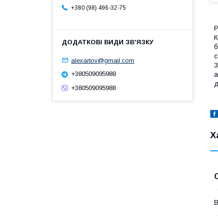
+380 (98) 496-32-75
Р
К
б
с
alexartov@gmail.com
3
+380509095988
а
д
+380509095988
Х
В