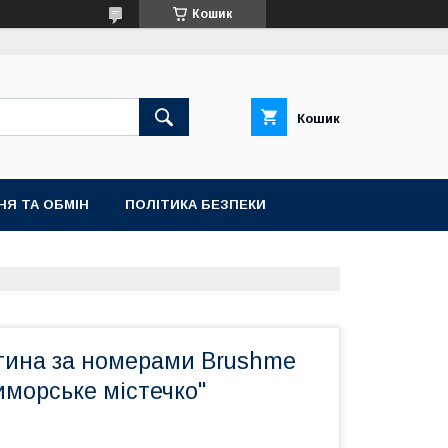
Кошик
Кошик
НЯ ТА ОБМІН
ПОЛІТИКА БЕЗПЕКИ
тина за номерами Brushme
иморське містечко"