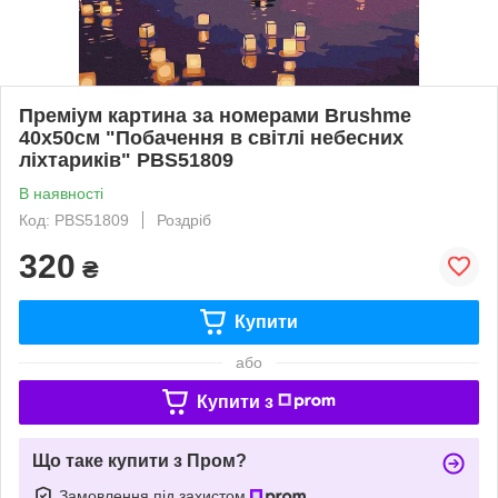
Преміум картина за номерами Brushme
40x50см "Побачення в світлі небесних
ліхтариків" PBS51809
В наявності
Код: PBS51809
Роздріб
320
₴
Купити
або
Купити з
Що таке купити з Пром?
Замовлення під захистом