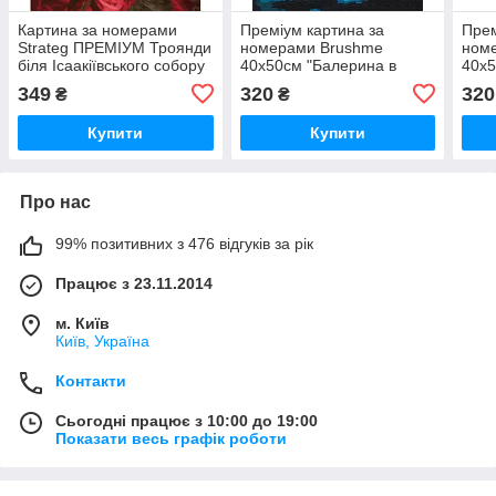
Картина за номерами
Преміум картина за
Прем
Strateg ПРЕМІУМ Троянди
номерами Brushme
ном
біля Ісаакіївського собору
40x50см "Балерина в
40x5
з лаком розміром 40х50
світлі ліхтарів" PBS25686
Пари
349
320
320
₴
₴
см (GS1241)
Купити
Купити
Про нас
99% позитивних з 476 відгуків за рік
Працює з 23.11.2014
м. Київ
Київ, Україна
Контакти
Сьогодні працює з 10:00 до 19:00
Показати весь графік роботи