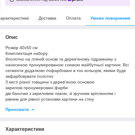
арактеристики
Доставка
Оплата
Умови повернення
Опис
Розмір 40x50 см
Комплектація набору:
бполотно на лляній основі та дерев'яному підрамнику з
нанесеною пронумерованою схемою майбутньої картини. Всі
сегменти додатково пофарбовані в тон кольорів, якими буде
зафарбовувати полотно
3 кисті різної товщини з дерев'яною основою
акрилові пронумеровані фарби
дві баночки з акриловим лаком, зі зручним кріпленням і
рівнем для рівної установки картини на стіну
Приховати
Характеристики