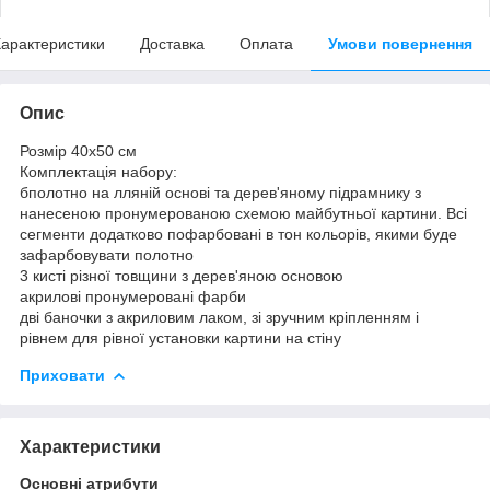
арактеристики
Доставка
Оплата
Умови повернення
Опис
Розмір 40x50 см
Комплектація набору:
бполотно на лляній основі та дерев'яному підрамнику з
нанесеною пронумерованою схемою майбутньої картини. Всі
сегменти додатково пофарбовані в тон кольорів, якими буде
зафарбовувати полотно
3 кисті різної товщини з дерев'яною основою
акрилові пронумеровані фарби
дві баночки з акриловим лаком, зі зручним кріпленням і
рівнем для рівної установки картини на стіну
Приховати
Характеристики
Основні атрибути