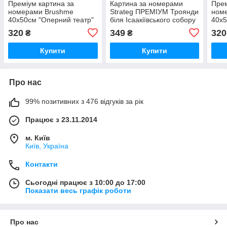
Преміум картина за
Картина за номерами
Прем
номерами Brushme
Strateg ПРЕМІУМ Троянди
ном
40x50см "Оперний театр"
біля Ісаакіївського собору
40x5
PBS39128
з лаком розміром 40х50
Одес
320
349
320
₴
₴
см (GS1241)
Дми
Купити
Купити
Про нас
99% позитивних з 476 відгуків за рік
Працює з 23.11.2014
м. Київ
Київ, Україна
Контакти
Сьогодні працює з 10:00 до 17:00
Показати весь графік роботи
Про нас