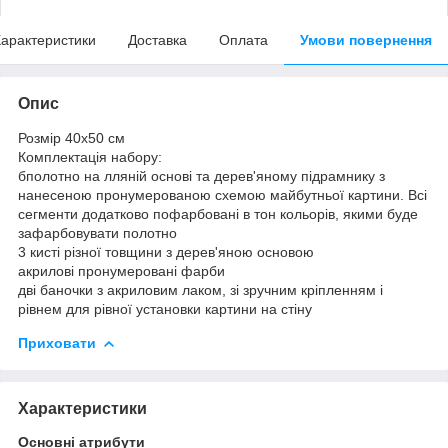
арактеристики
Доставка
Оплата
Умови повернення
Опис
Розмір 40x50 см
Комплектація набору:
бполотно на лляній основі та дерев'яному підрамнику з
нанесеною пронумерованою схемою майбутньої картини. Всі
сегменти додатково пофарбовані в тон кольорів, якими буде
зафарбовувати полотно
3 кисті різної товщини з дерев'яною основою
акрилові пронумеровані фарби
дві баночки з акриловим лаком, зі зручним кріпленням і
рівнем для рівної установки картини на стіну
Приховати
Характеристики
Основні атрибути