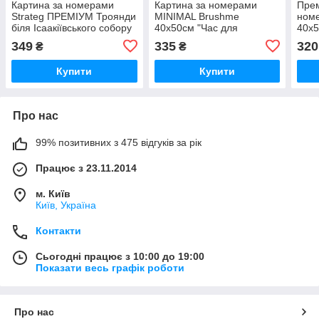
Картина за номерами
Картина за номерами
Прем
Strateg ПРЕМІУМ Троянди
MINIMAL Brushme
ном
біля Ісаакіївського собору
40x50см "Час для
40x5
з лаком розміром 40х50
медитації" BST1004
Пар
349
335
320
₴
₴
см (GS1241)
Купити
Купити
Про нас
99% позитивних з 475 відгуків за рік
Працює з 23.11.2014
м. Київ
Київ, Україна
Контакти
Сьогодні працює з 10:00 до 19:00
Показати весь графік роботи
Про нас