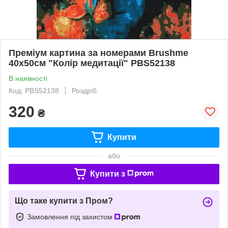
Преміум картина за номерами Brushme
40x50см "Колір медитації" PBS52138
В наявності
Код: PBS52138
Роздріб
320
₴
Купити
або
Купити з
Що таке купити з Пром?
Замовлення під захистом