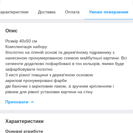
арактеристики
Доставка
Оплата
Умови повернення
Опис
Розмір 40x50 см
Комплектація набору:
бполотно на лляній основі та дерев'яному підрамнику з
нанесеною пронумерованою схемою майбутньої картини. Всі
сегменти додатково пофарбовані в тон кольорів, якими буде
зафарбовувати полотно
3 кисті різної товщини з дерев'яною основою
акрилові пронумеровані фарби
дві баночки з акриловим лаком, зі зручним кріпленням і
рівнем для рівної установки картини на стіну
Приховати
Характеристики
Основні атрибути