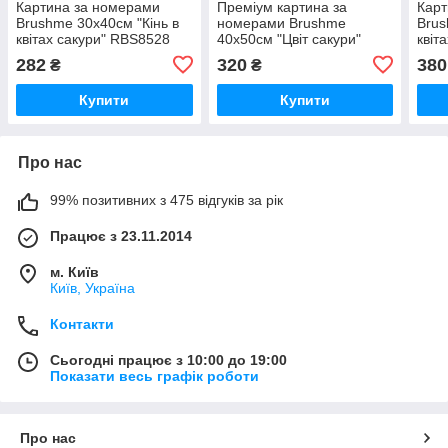
Картина за номерами
Преміум картина за
Карт
Brushme 30x40см "Кінь в
номерами Brushme
Brus
квітах сакури" RBS8528
40x50см "Цвіт сакури"
квіт
PBS009
282
320
380
₴
₴
Купити
Купити
Про нас
99% позитивних з 475 відгуків за рік
Працює з 23.11.2014
м. Київ
Київ, Україна
Контакти
Сьогодні працює з 10:00 до 19:00
Показати весь графік роботи
Про нас