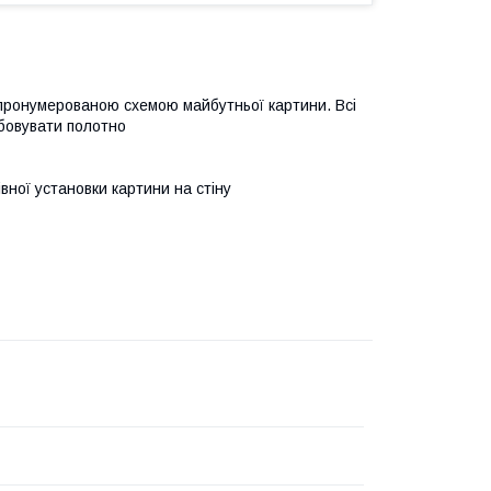
 пронумерованою схемою майбутньої картини. Всі
бовувати полотно
івної установки картини на стіну