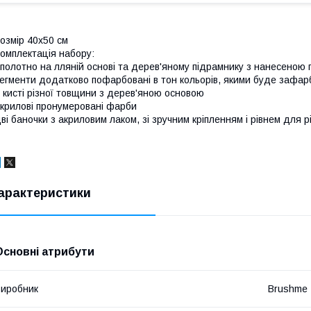
озмір 40x50 см
омплектація набору:
полотно на лляній основі та дерев'яному підрамнику з нанесеною
егменти додатково пофарбовані в тон кольорів, якими буде зафар
 кисті різної товщини з дерев'яною основою
крилові пронумеровані фарби
ві баночки з акриловим лаком, зі зручним кріпленням і рівнем для р
арактеристики
Основні атрибути
иробник
Brushme