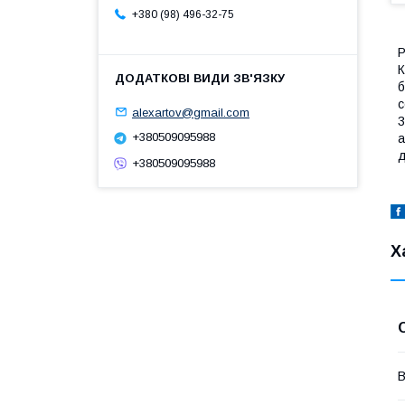
+380 (98) 496-32-75
Р
К
б
с
alexartov@gmail.com
3
+380509095988
а
д
+380509095988
Х
В