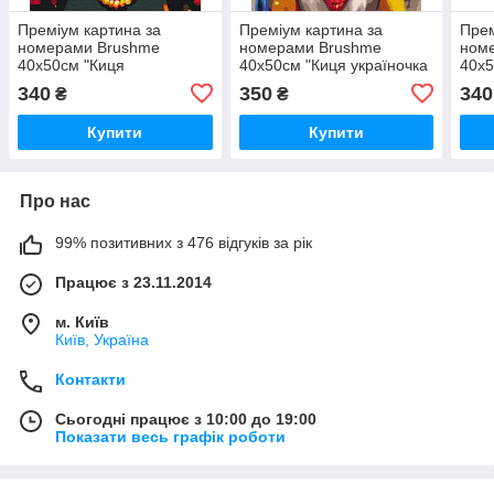
Преміум картина за
Преміум картина за
Прем
номерами Brushme
номерами Brushme
ном
40x50см "Киця
40x50см "Киця україночка
40x5
Мольфарка ©Маріанна
©Маріанна Пащук"
©Ма
340
350
340
₴
₴
Пащук" PBS53282
PBS53126
PBS
Купити
Купити
Про нас
99% позитивних з 476 відгуків за рік
Працює з 23.11.2014
м. Київ
Київ, Україна
Контакти
Сьогодні працює з 10:00 до 19:00
Показати весь графік роботи