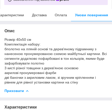
арактеристики
Доставка
Оплата
Умови повернення
Опис
Розмір 40x50 см
Комплектація набору:
бполотно на лляній основі та дерев'яному підрамнику з
нанесеною пронумерованою схемою майбутньої картини. Всі
сегменти додатково пофарбовані в тон кольорів, якими буде
зафарбовувати полотно
3 кисті різної товщини з дерев'яною основою
акрилові пронумеровані фарби
дві баночки з акриловим лаком, зі зручним кріпленням і
рівнем для рівної установки картини на стіну
Приховати
Характеристики