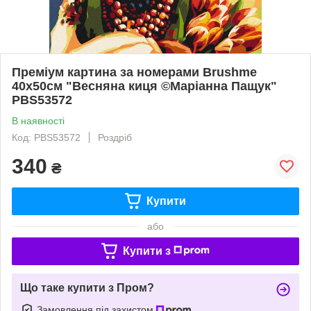
Преміум картина за номерами Brushme
40x50см "Весняна киця ©Маріанна Пащук"
PBS53572
В наявності
Код: PBS53572
Роздріб
340
₴
Купити
або
Купити з
Що таке купити з Пром?
Замовлення під захистом