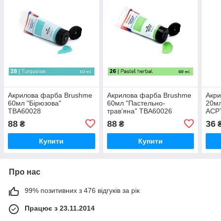
Акрилова фарба Brushme
Акрилова фарба Brushme
Акр
60мл "Бірюзова"
60мл "Пастельно-
20мл
TBA60028
трав’яна" TBA60026
ACP
88
88
36
₴
₴
Купити
Купити
Про нас
99% позитивних з 476 відгуків за рік
Працює з 23.11.2014