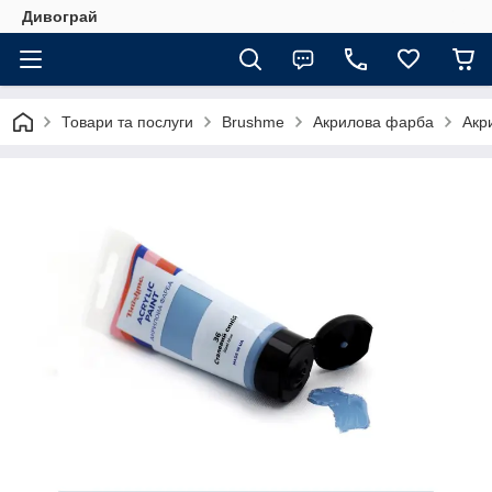
Дивограй
Товари та послуги
Brushme
Акрилова фарба
Акр