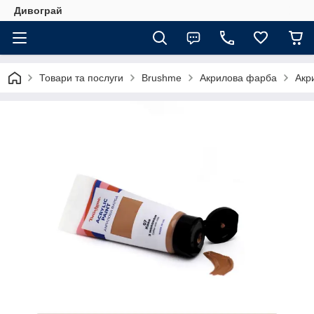
Дивограй
Товари та послуги
Brushme
Акрилова фарба
Акр