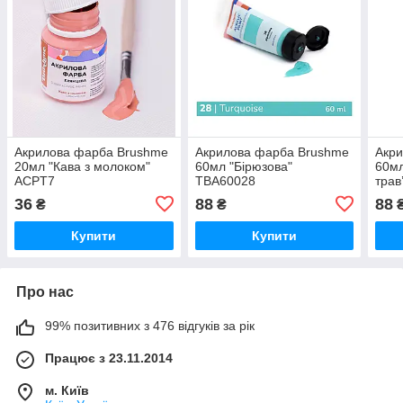
Акрилова фарба Brushme
Акрилова фарба Brushme
Акр
20мл "Кава з молоком"
60мл "Бірюзова"
60мл
ACPT7
TBA60028
трав
36
88
88
₴
₴
Купити
Купити
Про нас
99% позитивних з 476 відгуків за рік
Працює з 23.11.2014
м. Київ