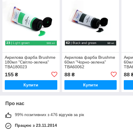
Акрилова фарба Brushme
Акрилова фарба Brushme
Акр
180мл "Світло-зелена"
60мл "Чорно-зелена"
60мл
TBA180023
TBA60062
TBA
155
88
88
₴
₴
Купити
Купити
Про нас
99% позитивних з 476 відгуків за рік
Працює з 23.11.2014