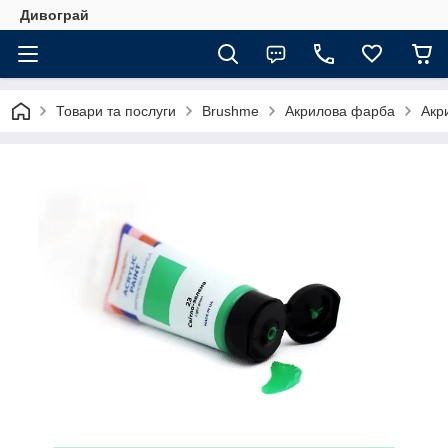
Дивограй
Товари та послуги
Brushme
Акрилова фарба
Акр