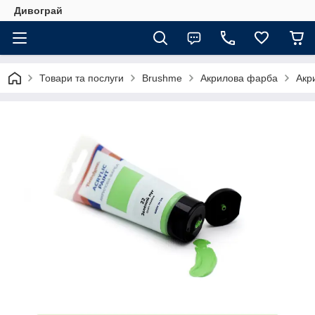
Дивограй
Товари та послуги
Brushme
Акрилова фарба
Акр