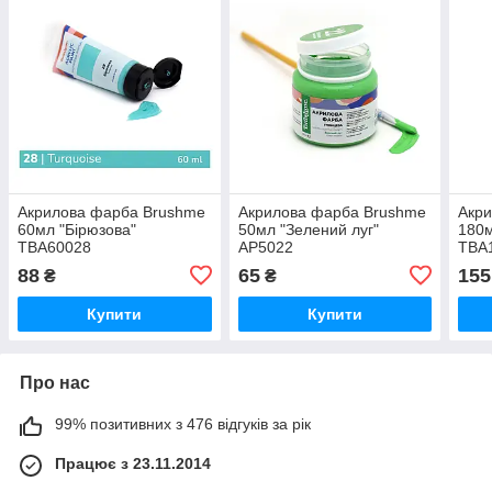
Акрилова фарба Brushme
Акрилова фарба Brushme
Акр
60мл "Бірюзова"
50мл "Зелений луг"
180м
TBA60028
AP5022
TBA
88
65
155
₴
₴
Купити
Купити
Про нас
99% позитивних з 476 відгуків за рік
Працює з 23.11.2014