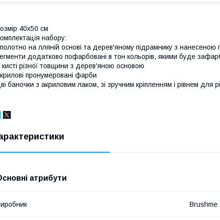
озмір 40x50 см
омплектація набору:
полотно на лляній основі та дерев'яному підрамнику з нанесеною
егменти додатково пофарбовані в тон кольорів, якими буде зафар
 кисті різної товщини з дерев'яною основою
крилові пронумеровані фарби
ві баночки з акриловим лаком, зі зручним кріпленням і рівнем для р
арактеристики
Основні атрибути
иробник
Brushme