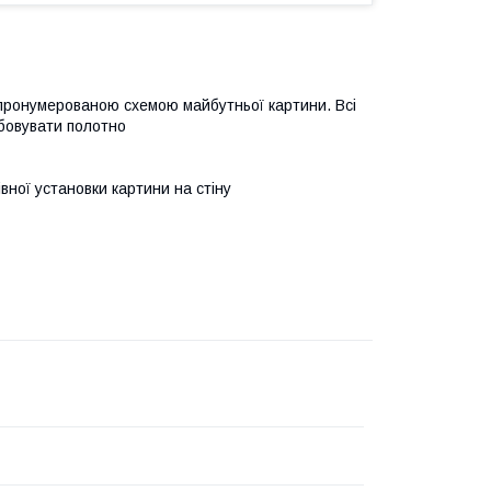
 пронумерованою схемою майбутньої картини. Всі
бовувати полотно
івної установки картини на стіну