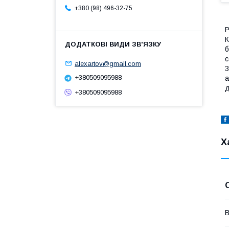
+380 (98) 496-32-75
Р
К
б
с
alexartov@gmail.com
3
+380509095988
а
д
+380509095988
Х
В