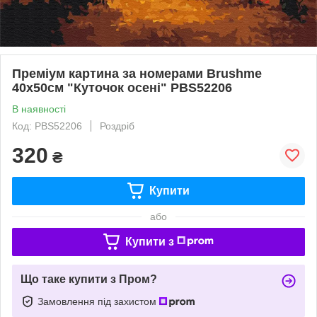
Преміум картина за номерами Brushme
40x50см "Куточок осені" PBS52206
В наявності
Код: PBS52206
Роздріб
320
₴
Купити
або
Купити з
Що таке купити з Пром?
Замовлення під захистом