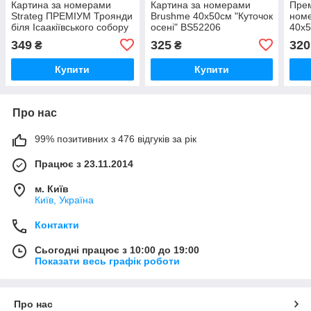
Картина за номерами
Картина за номерами
Прем
Strateg ПРЕМІУМ Троянди
Brushme 40x50см "Куточок
ном
біля Ісаакіївського собору
осені" BS52206
40x
з лаком розміром 40х50
осен
349
325
320
₴
₴
см (GS1241)
Купити
Купити
Про нас
99% позитивних з 476 відгуків за рік
Працює з 23.11.2014
м. Київ
Київ, Україна
Контакти
Сьогодні працює з 10:00 до 19:00
Показати весь графік роботи
Про нас