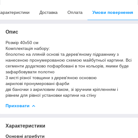
арактеристики
Доставка
Оплата
Умови повернення
Опис
Розмір 40x50 см
Комплектація набору:
бполотно на лляній основі та дерев'яному підрамнику з
нанесеною пронумерованою схемою майбутньої картини. Всі
сегменти додатково пофарбовані в тон кольорів, якими буде
зафарбовувати полотно
3 кисті різної товщини з дерев'яною основою
акрилові пронумеровані фарби
дві баночки з акриловим лаком, зі зручним кріпленням і
рівнем для рівної установки картини на стіну
Приховати
Характеристики
Основні атрибути