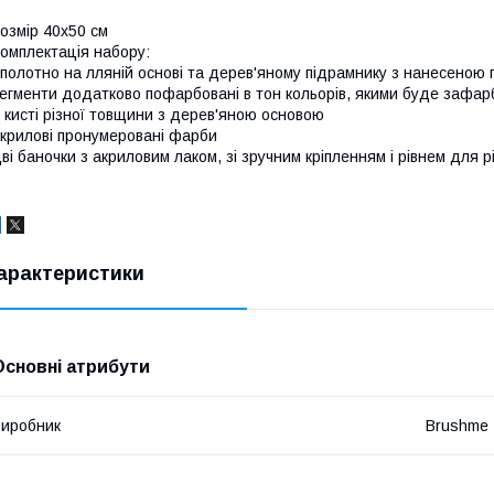
озмір 40x50 см
омплектація набору:
полотно на лляній основі та дерев'яному підрамнику з нанесеною
егменти додатково пофарбовані в тон кольорів, якими буде зафар
 кисті різної товщини з дерев'яною основою
крилові пронумеровані фарби
ві баночки з акриловим лаком, зі зручним кріпленням і рівнем для р
арактеристики
Основні атрибути
иробник
Brushme