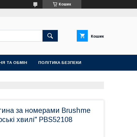
Кошик
Кошик
НЯ ТА ОБМІН
ПОЛІТИКА БЕЗПЕКИ
тина за номерами Brushme
ські хвилі" PBS52108