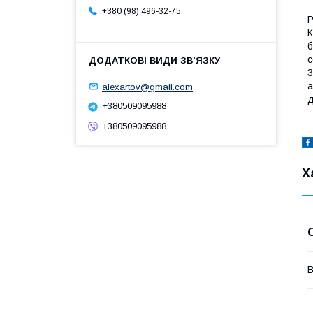
+380 (98) 496-32-75
Р
К
б
с
3
а
alexartov@gmail.com
д
+380509095988
+380509095988
Х
В