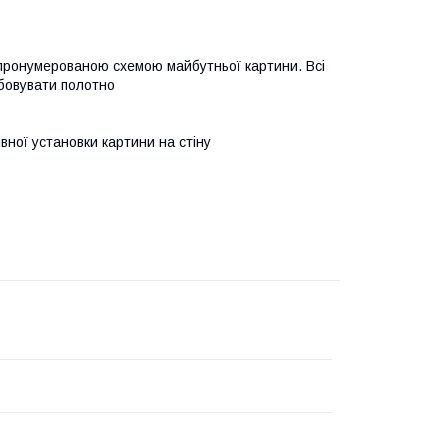
 пронумерованою схемою майбутньої картини. Всі
бовувати полотно
івної установки картини на стіну