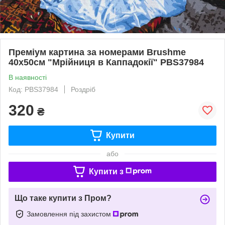
Преміум картина за номерами Brushme
40x50см "Мрійниця в Каппадокії" PBS37984
В наявності
Код: PBS37984
Роздріб
320
₴
Купити
або
Купити з
Що таке купити з Пром?
Замовлення під захистом