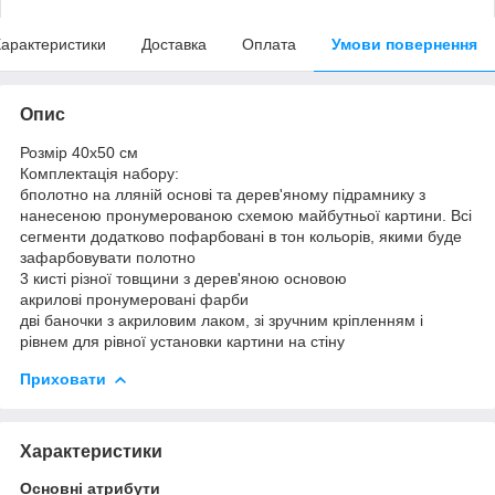
арактеристики
Доставка
Оплата
Умови повернення
Опис
Розмір 40x50 см
Комплектація набору:
бполотно на лляній основі та дерев'яному підрамнику з
нанесеною пронумерованою схемою майбутньої картини. Всі
сегменти додатково пофарбовані в тон кольорів, якими буде
зафарбовувати полотно
3 кисті різної товщини з дерев'яною основою
акрилові пронумеровані фарби
дві баночки з акриловим лаком, зі зручним кріпленням і
рівнем для рівної установки картини на стіну
Приховати
Характеристики
Основні атрибути