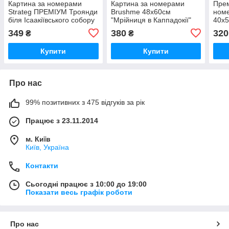
Картина за номерами
Картина за номерами
Прем
Strateg ПРЕМІУМ Троянди
Brushme 48x60см
ном
біля Ісаакіївського собору
"Мрійниця в Каппадокії"
40x5
з лаком розміром 40х50
BS37984L
Пари
349
380
320
₴
₴
см (GS1241)
Купити
Купити
Про нас
99% позитивних з 475 відгуків за рік
Працює з 23.11.2014
м. Київ
Київ, Україна
Контакти
Сьогодні працює з 10:00 до 19:00
Показати весь графік роботи
Про нас