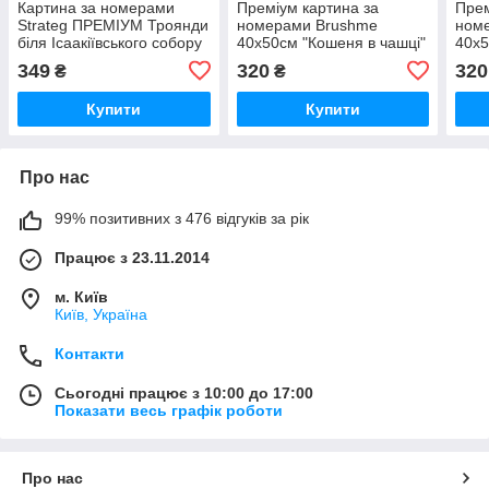
Картина за номерами
Преміум картина за
Прем
Strateg ПРЕМІУМ Троянди
номерами Brushme
ном
біля Ісаакіївського собору
40x50см "Кошеня в чашці"
40x5
з лаком розміром 40х50
PBS8395
кош
349
320
320
₴
₴
см (GS1241)
Купити
Купити
Про нас
99% позитивних з 476 відгуків за рік
Працює з 23.11.2014
м. Київ
Київ, Україна
Контакти
Сьогодні працює з 10:00 до 17:00
Показати весь графік роботи
Про нас