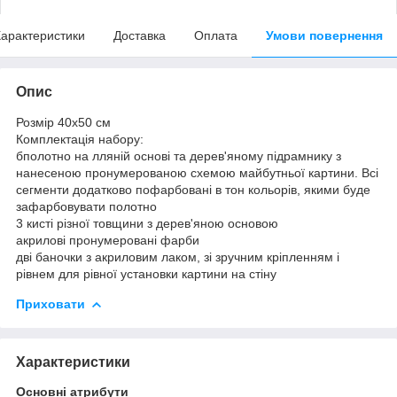
арактеристики
Доставка
Оплата
Умови повернення
Опис
Розмір 40x50 см
Комплектація набору:
бполотно на лляній основі та дерев'яному підрамнику з
нанесеною пронумерованою схемою майбутньої картини. Всі
сегменти додатково пофарбовані в тон кольорів, якими буде
зафарбовувати полотно
3 кисті різної товщини з дерев'яною основою
акрилові пронумеровані фарби
дві баночки з акриловим лаком, зі зручним кріпленням і
рівнем для рівної установки картини на стіну
Приховати
Характеристики
Основні атрибути