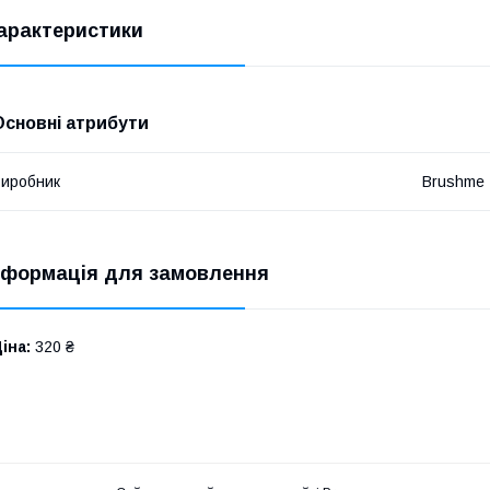
арактеристики
Основні атрибути
иробник
Brushme
нформація для замовлення
іна:
320 ₴