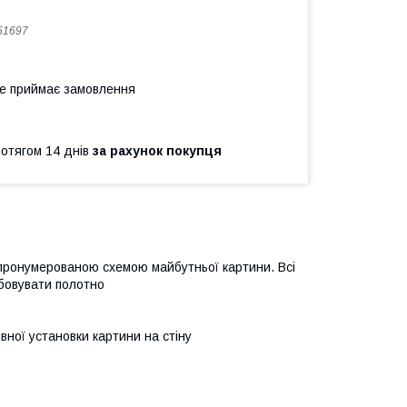
51697
не приймає замовлення
ротягом 14 днів
за рахунок покупця
 пронумерованою схемою майбутньої картини. Всі
бовувати полотно
івної установки картини на стіну