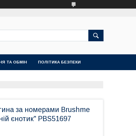
НЯ ТА ОБМІН
ПОЛІТИКА БЕЗПЕКИ
тина за номерами Brushme
ній єнотик" PBS51697