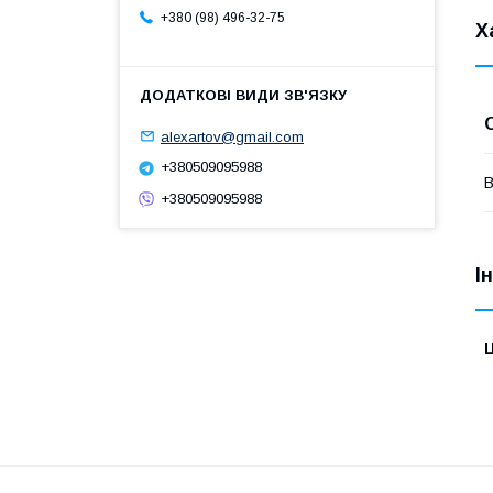
+380 (98) 496-32-75
Х
alexartov@gmail.com
+380509095988
В
+380509095988
І
Ц