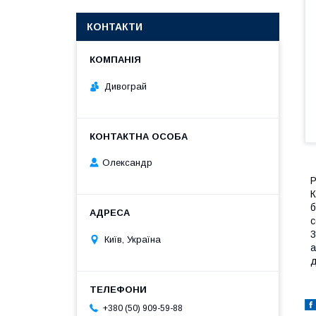
КОНТАКТИ
Дивограй
Олександр
Р
К
б
с
3
Київ, Україна
а
д
+380 (50) 909-59-88