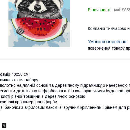
В наявності
Код:
PBS
Компанія тимчасово 
повернення товару п
озмір 40x50 см
омплектація набору:
полотно на лляній основі та дерев'яному підрамнику з нанесеною
егменти додатково пофарбовані в тон кольорів, якими буде зафар
 кисті різної товщини з дерев'яною основою
крилові пронумеровані фарби
ві баночки з акриловим лаком, зі зручним кріпленням і рівнем для р