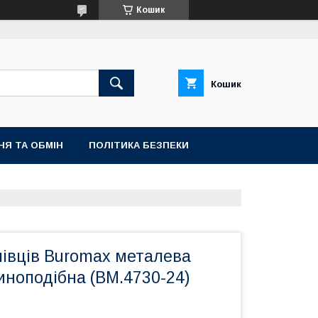
Кошик
Кошик
НЯ ТА ОБМІН
ПОЛІТИКА БЕЗПЕКИ
лівців Buromax металева
иноподібна (BM.4730-24)