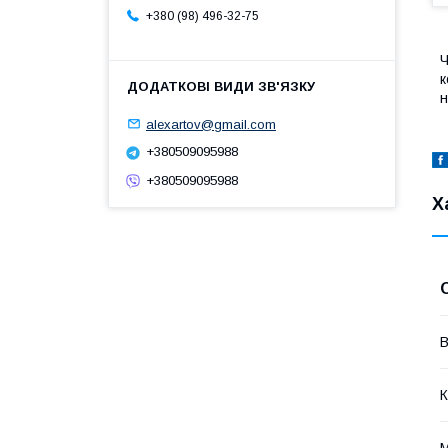
+380 (98) 496-32-75
Ч
к
н
alexartov@gmail.com
+380509095988
+380509095988
Х
В
К
М