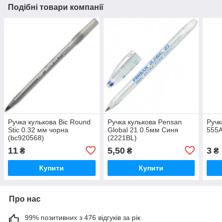
Подібні товари компанії
Ручка кулькова Bic Round
Ручка кулькова Pensan
Ручк
Stic 0.32 мм чорна
Global 21 0.5мм Синя
555А
(bc920568)
(2221BL)
11
5,50
3
₴
₴
₴
Купити
Купити
Про нас
99% позитивних з 476 відгуків за рік