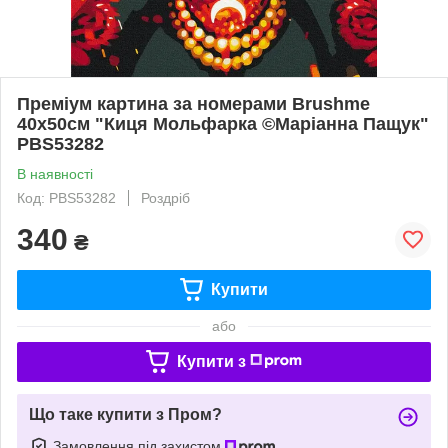
Преміум картина за номерами Brushme
40x50см "Киця Мольфарка ©Маріанна Пащук"
PBS53282
В наявності
Код: PBS53282
Роздріб
340
₴
Купити
або
Купити з
Що таке купити з Пром?
Замовлення під захистом