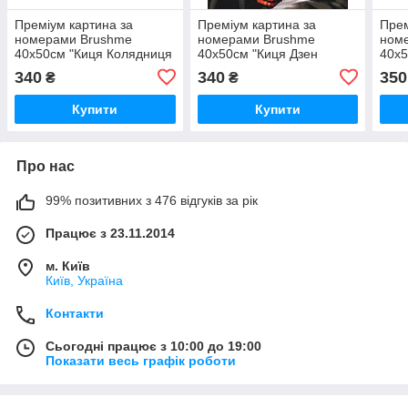
Преміум картина за
Преміум картина за
Прем
номерами Brushme
номерами Brushme
ном
40x50см "Киця Колядниця
40x50см "Киця Дзен
40x5
©Маріанна Пащук"
©Маріанна Пащук"
©Ма
340
340
350
₴
₴
PBS53445
PBS53465
PBS
Купити
Купити
Про нас
99% позитивних з 476 відгуків за рік
Працює з 23.11.2014
м. Київ
Київ, Україна
Контакти
Сьогодні працює з 10:00 до 19:00
Показати весь графік роботи