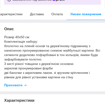
арактеристики
Доставка
Оплата
Умови повернення
Опис
Розмір 40x50 см
Комплектація набору:
бполотно на лляній основі та дерев'яному підрамнику з
нанесеною пронумерованою схемою майбутньої картини. Всі
сегменти додатково пофарбовані в тон кольорів, якими буде
зафарбовувати полотно
3 кисті різної товщини з дерев'яною основою
акрилові пронумеровані фарби
дві баночки з акриловим лаком, зі зручним кріпленням і
рівнем для рівної установки картини на стіну
Приховати
Характеристики