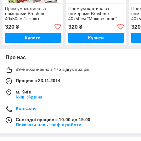
Преміум картина за
Преміум картина за
Прем
номерами Brushme
номерами Brushme
ном
40x50см "Пікнік в
40x50см "Макове поле"
40x5
Будапешті" PBS51737
PBS53148
PBS
320
320
320
₴
₴
Купити
Купити
Про нас
99% позитивних з 475 відгуків за рік
Працює з 23.11.2014
м. Київ
Київ, Україна
Контакти
Сьогодні працює з 10:00 до 19:00
Показати весь графік роботи