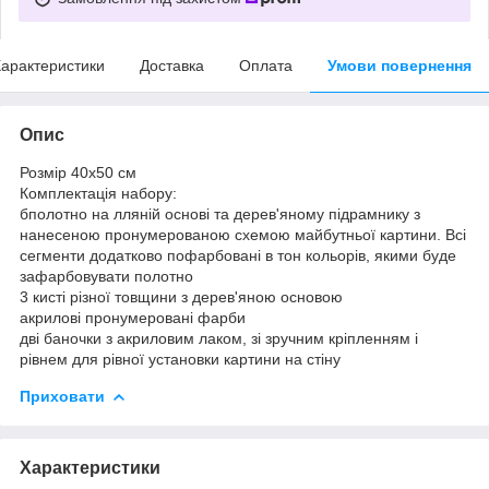
арактеристики
Доставка
Оплата
Умови повернення
Опис
Розмір 40x50 см
Комплектація набору:
бполотно на лляній основі та дерев'яному підрамнику з
нанесеною пронумерованою схемою майбутньої картини. Всі
сегменти додатково пофарбовані в тон кольорів, якими буде
зафарбовувати полотно
3 кисті різної товщини з дерев'яною основою
акрилові пронумеровані фарби
дві баночки з акриловим лаком, зі зручним кріпленням і
рівнем для рівної установки картини на стіну
Приховати
Характеристики