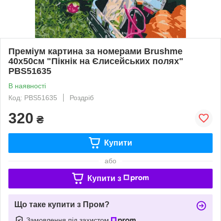
Преміум картина за номерами Brushme
40x50см "Пікнік на Єлисейських полях"
PBS51635
В наявності
Код: PBS51635
Роздріб
320
₴
Купити
або
Купити з
Що таке купити з Пром?
Замовлення під захистом