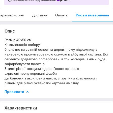
арактеристики
Доставка
Оплата
Умови повернення
Опис
Розмір 40x50 см
Комплектація набору:
бполотно на лляній основі та дерев'яному підрамнику з
нанесеною пронумерованою схемою майбутньої картини. Всі
сегменти додатково пофарбовані в тон кольорів, якими буде
зафарбовувати полотно
3 кисті різної товщини з дерев'яною основою
акрилові пронумеровані фарби
дві баночки з акриловим лаком, зі зручним кріпленням і
рівнем для рівної установки картини на стіну
Приховати
Характеристики