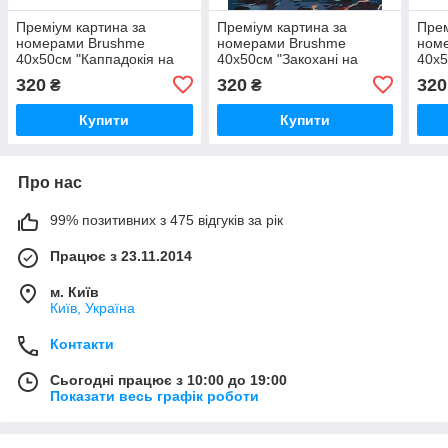
Преміум картина за
Преміум картина за
Прем
номерами Brushme
номерами Brushme
ном
40x50см "Каппадокія на
40x50см "Закохані на
40x5
світанку" PBS52587
світанку" PBS53890
Лофо
320
320
320
₴
₴
PBS
Купити
Купити
Про нас
99% позитивних з 475 відгуків за рік
Працює з 23.11.2014
м. Київ
Київ, Україна
Контакти
Сьогодні працює з 10:00 до 19:00
Показати весь графік роботи