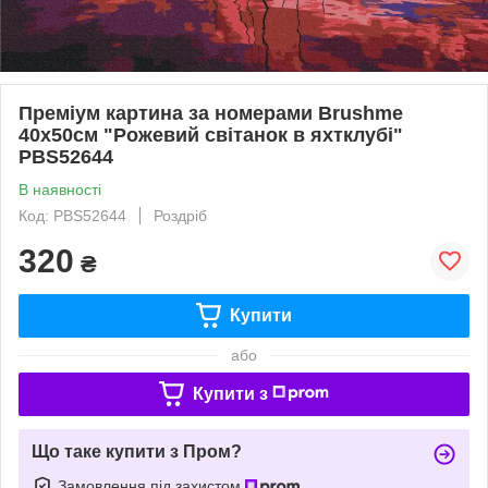
Преміум картина за номерами Brushme
40x50см "Рожевий світанок в яхтклубі"
PBS52644
В наявності
Код: PBS52644
Роздріб
320
₴
Купити
або
Купити з
Що таке купити з Пром?
Замовлення під захистом