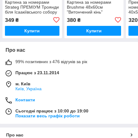
Картина за номерами
Картина за номерами
Прем
Strateg ПРЕМІУМ Троянди
Brushme 48x60см
ном
біля Ісаакіївського собору
"Витончений кінь"
40x5
з лаком розміром 40х50
BS22388L
349
380
320
₴
₴
см (GS1241)
Купити
Купити
Про нас
99% позитивних з 476 відгуків за рік
Працює з 23.11.2014
м. Київ
Київ, Україна
Контакти
Сьогодні працює з 10:00 до 19:00
Показати весь графік роботи
Про нас