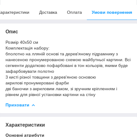
арактеристики
Доставка
Оплата
Умови повернення
Опис
Розмір 40x50 см
Комплектація набору:
бполотно на лляній основі та дерев'яному підрамнику з
нанесеною пронумерованою схемою майбутньої картини. Всі
сегменти додатково пофарбовані в тон кольорів, якими буде
зафарбовувати полотно
3 кисті різної товщини з дерев'яною основою
акрилові пронумеровані фарби
дві баночки з акриловим лаком, зі зручним кріпленням і
рівнем для рівної установки картини на стіну
Приховати
Характеристики
Основні атрибути