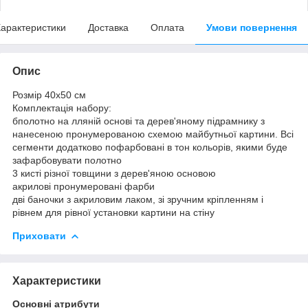
арактеристики
Доставка
Оплата
Умови повернення
Опис
Розмір 40x50 см
Комплектація набору:
бполотно на лляній основі та дерев'яному підрамнику з
нанесеною пронумерованою схемою майбутньої картини. Всі
сегменти додатково пофарбовані в тон кольорів, якими буде
зафарбовувати полотно
3 кисті різної товщини з дерев'яною основою
акрилові пронумеровані фарби
дві баночки з акриловим лаком, зі зручним кріпленням і
рівнем для рівної установки картини на стіну
Приховати
Характеристики
Основні атрибути