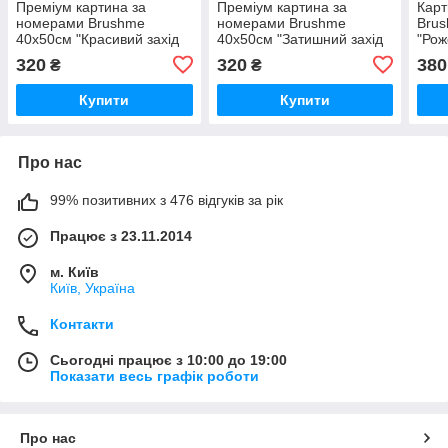
Преміум картина за
Преміум картина за
Карт
номерами Brushme
номерами Brushme
Bru
40x50см "Красивий захід
40x50см "Затишний захід
"Рож
на озері" PBS21737
в Норвегії" PBS52457
320
320
380
₴
₴
Купити
Купити
Про нас
99% позитивних з 476 відгуків за рік
Працює з 23.11.2014
м. Київ
Київ, Україна
Контакти
Сьогодні працює з 10:00 до 19:00
Показати весь графік роботи
Про нас