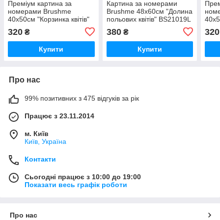
Преміум картина за
Картина за номерами
Прем
номерами Brushme
Brushme 48x60см "Долина
ном
40x50см "Корзинка квітів"
польових квітів" BS21019L
40x5
PBS52852
PBS
320
380
320
₴
₴
Купити
Купити
Про нас
99% позитивних з 475 відгуків за рік
Працює з 23.11.2014
м. Київ
Київ, Україна
Контакти
Сьогодні працює з 10:00 до 19:00
Показати весь графік роботи
Про нас