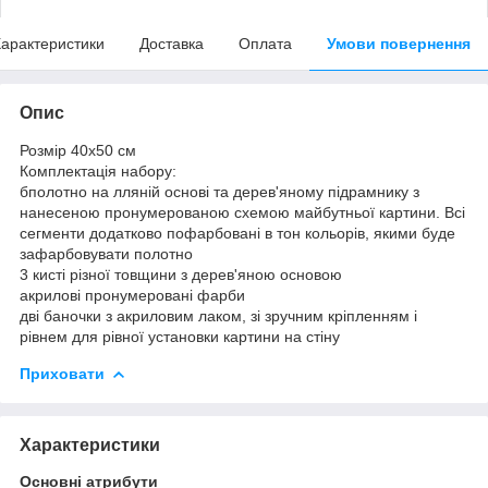
арактеристики
Доставка
Оплата
Умови повернення
Опис
Розмір 40x50 см
Комплектація набору:
бполотно на лляній основі та дерев'яному підрамнику з
нанесеною пронумерованою схемою майбутньої картини. Всі
сегменти додатково пофарбовані в тон кольорів, якими буде
зафарбовувати полотно
3 кисті різної товщини з дерев'яною основою
акрилові пронумеровані фарби
дві баночки з акриловим лаком, зі зручним кріпленням і
рівнем для рівної установки картини на стіну
Приховати
Характеристики
Основні атрибути