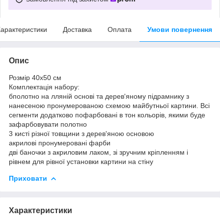
арактеристики
Доставка
Оплата
Умови повернення
Опис
Розмір 40x50 см
Комплектація набору:
бполотно на лляній основі та дерев'яному підрамнику з
нанесеною пронумерованою схемою майбутньої картини. Всі
сегменти додатково пофарбовані в тон кольорів, якими буде
зафарбовувати полотно
3 кисті різної товщини з дерев'яною основою
акрилові пронумеровані фарби
дві баночки з акриловим лаком, зі зручним кріпленням і
рівнем для рівної установки картини на стіну
Приховати
Характеристики