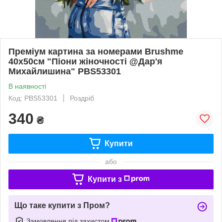
Преміум картина за номерами Brushme
40x50см "Піони жіночності @Дар'я
Михайлишина" PBS53301
В наявності
Код: PBS53301
Роздріб
340
₴
Купити
або
Купити з
Що таке купити з Пром?
Замовлення під захистом