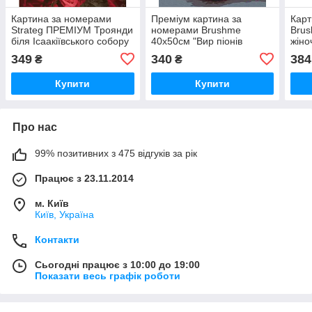
Картина за номерами
Преміум картина за
Карт
Strateg ПРЕМІУМ Троянди
номерами Brushme
Brus
біля Ісаакіївського собору
40x50см "Вир піонів
жіно
з лаком розміром 40х50
@Дар'я Михайлишина"
Mykh
349
340
384
₴
₴
см (GS1241)
PBS53219
BS5
Купити
Купити
Про нас
99% позитивних з 475 відгуків за рік
Працює з 23.11.2014
м. Київ
Київ, Україна
Контакти
Сьогодні працює з 10:00 до 19:00
Показати весь графік роботи