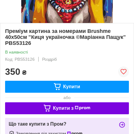
Преміум картина за номерами Brushme
40x50см "Киця україночка ©Маріанна Пащук"
PBS53126
В наявності
Код: PBS53126
Роздріб
350
₴
Купити
або
Купити з
Що таке купити з Пром?
Замовлення під захистом