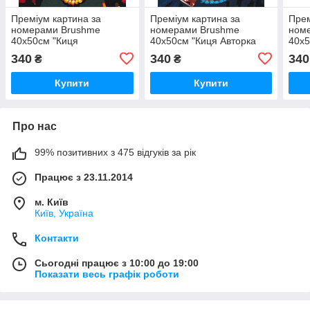
Преміум картина за
Преміум картина за
Прем
номерами Brushme
номерами Brushme
ном
40x50см "Киця
40x50см "Киця Авторка
40x5
Мольфарка ©Маріанна
©Маріанна Пащук"
©Ма
340
340
340
₴
₴
Пащук" PBS53282
PBS53310
PBS
Купити
Купити
Про нас
99% позитивних з 475 відгуків за рік
Працює з 23.11.2014
м. Київ
Київ, Україна
Контакти
Сьогодні працює з 10:00 до 19:00
Показати весь графік роботи