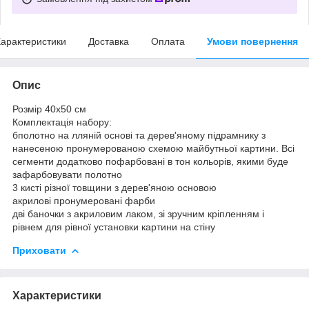
арактеристики
Доставка
Оплата
Умови повернення
Опис
Розмір 40x50 см
Комплектація набору:
бполотно на лляній основі та дерев'яному підрамнику з
нанесеною пронумерованою схемою майбутньої картини. Всі
сегменти додатково пофарбовані в тон кольорів, якими буде
зафарбовувати полотно
3 кисті різної товщини з дерев'яною основою
акрилові пронумеровані фарби
дві баночки з акриловим лаком, зі зручним кріпленням і
рівнем для рівної установки картини на стіну
Приховати
Характеристики