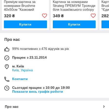
Преміум картина за
Картина за номерами
Карт
номерами Brushme
Strateg ПРЕМІУМ Троянди
Bru
40x50см "Казковий
біля Ісаакіївського собору
"Єди
веселковий єдиноріг"
з лаком розміром 40х50
320
349
282
₴
₴
PBS36214
см (GS1241)
Купити
Купити
Про нас
99% позитивних з 476 відгуків за рік
Працює з 23.11.2014
м. Київ
Київ, Україна
Контакти
Сьогодні працює з 10:00 до 19:00
Показати весь графік роботи
Про нас