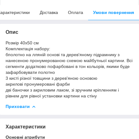
арактеристики
Доставка
Оплата
Умови повернення
Опис
Розмір 40x50 см
Комплектація набору:
бполотно на лляній основі та дерев'яному підрамнику з
нанесеною пронумерованою схемою майбутньої картини. Всі
сегменти додатково пофарбовані в тон кольорів, якими буде
зафарбовувати полотно
3 кисті різної товщини з дерев'яною основою
акрилові пронумеровані фарби
дві баночки з акриловим лаком, зі зручним кріпленням і
рівнем для рівної установки картини на стіну
Приховати
Характеристики
Основні атрибути