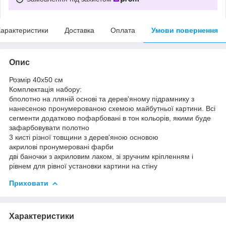
арактеристики
Доставка
Оплата
Умови повернення
Опис
Розмір 40x50 см
Комплектація набору:
бполотно на лляній основі та дерев'яному підрамнику з
нанесеною пронумерованою схемою майбутньої картини. Всі
сегменти додатково пофарбовані в тон кольорів, якими буде
зафарбовувати полотно
3 кисті різної товщини з дерев'яною основою
акрилові пронумеровані фарби
дві баночки з акриловим лаком, зі зручним кріпленням і
рівнем для рівної установки картини на стіну
Приховати
Характеристики