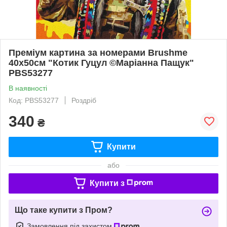
Преміум картина за номерами Brushme
40x50см "Котик Гуцул ©Маріанна Пащук"
PBS53277
В наявності
Код: PBS53277
Роздріб
340
₴
Купити
або
Купити з
Що таке купити з Пром?
Замовлення під захистом