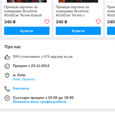
Преміум картина за
Преміум картина за
Прем
номерами Brushme
номерами Brushme
ном
40x50см "Котик Kalush
40x50см "Котик з
40x5
©Маріанна Пащук"
Чорнобаївики ©Маріанна
©Ма
340
340
340
₴
₴
PBS53159
Пащук" PBS53125
PBS
Купити
Купити
Про нас
99% позитивних з 476 відгуків за рік
Працює з 23.11.2014
м. Київ
Київ, Україна
Контакти
Сьогодні працює з 10:00 до 19:00
Показати весь графік роботи