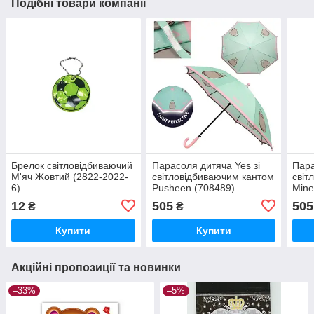
Подібні товари компанії
Брелок світловідбиваючий
Парасоля дитяча Yes зі
Пара
М'яч Жовтий (2822-2022-
світловідбиваючим кантом
світ
6)
Pusheen (708489)
Mine
12
505
505
₴
₴
Купити
Купити
Акційні пропозиції та новинки
–33%
–5%