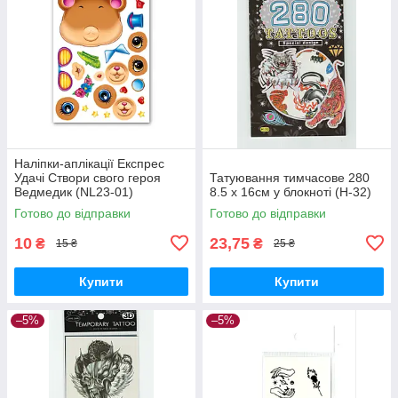
Наліпки-аплікації Експрес
Удачі Створи свого героя
Татуювання тимчасове 280
Ведмедик (NL23-01)
8.5 х 16см у блокноті (H-32)
Готово до відправки
Готово до відправки
10
23,75
₴
₴
15 ₴
25 ₴
Купити
Купити
–5%
–5%