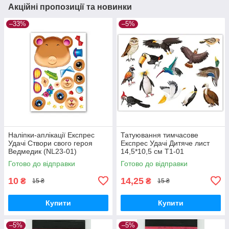
Акційні пропозиції та новинки
–33%
–5%
Наліпки-аплікації Експрес
Татуювання тимчасове
Удачі Створи свого героя
Експрес Удачі Дитяче лист
Ведмедик (NL23-01)
14,5*10,5 см Т1-01
Готово до відправки
Готово до відправки
10
14,25
₴
₴
15 ₴
15 ₴
Купити
Купити
–5%
–5%