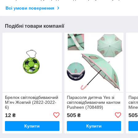
Всі умови повернення
Подібні товари компанії
Брелок світловідбиваючий
Парасоля дитяча Yes зі
Пара
М'яч Жовтий (2822-2022-
світловідбиваючим кантом
світ
6)
Pusheen (708489)
Mine
12
505
505
₴
₴
Купити
Купити