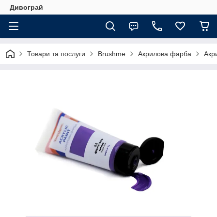
Дивограй
Товари та послуги
Brushme
Акрилова фарба
Акр