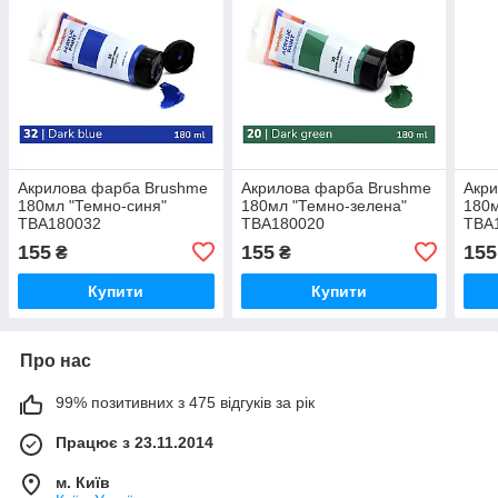
Акрилова фарба Brushme
Акрилова фарба Brushme
Акр
180мл "Темно-синя"
180мл "Темно-зелена"
180м
TBA180032
TBA180020
TBA
155
155
155
₴
₴
Купити
Купити
Про нас
99% позитивних з 475 відгуків за рік
Працює з 23.11.2014
м. Київ