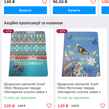
149
96,50
126
₴
₴
(1В3578)
Купити
Купити
Акційні пропозиції та новинки
–10%
–10%
Щоденник шкільний Josef
Щоденник шкільний Josef
Otten Візерунки тверда
Otten Метелики тверда
обкладинка штучна шкіра з
обкладинка штучна шкіра з
УФ лаком (2020-24D)
УФ лаком (2020-18D)
Готово до відправки
Готово до відправки
126
126
₴
₴
140 ₴
140 ₴