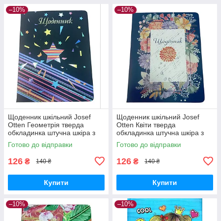
–10%
–10%
Щоденник шкільний Josef
Щоденник шкільний Josef
Otten Геометрія тверда
Otten Квіти тверда
обкладинка штучна шкіра з
обкладинка штучна шкіра з
УФ лаком (2020-23D)
УФ лаком ( 2020-12D)
Готово до відправки
Готово до відправки
126
126
₴
₴
140 ₴
140 ₴
Купити
Купити
–10%
–10%