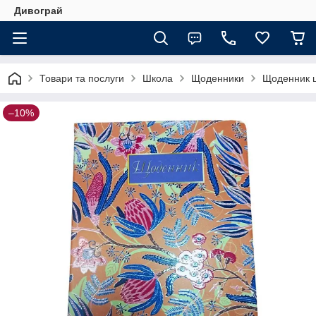
Дивограй
Товари та послуги
Школа
Щоденники
Щоденник ш
–10%