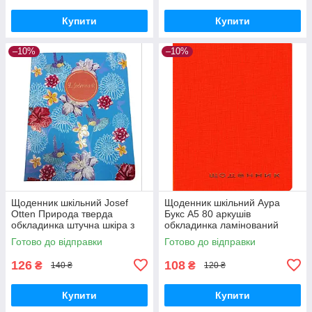
Купити
Купити
–10%
–10%
Щоденник шкільний Josef
Щоденник шкільний Аура
Otten Природа тверда
Букс А5 80 аркушів
обкладинка штучна шкіра з
обкладинка ламінований
УФ лаком (2020-21D)
картон
Готово до відправки
Готово до відправки
126
108
₴
₴
140 ₴
120 ₴
Купити
Купити