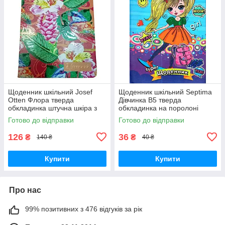
Щоденник шкільний Josef
Щоденник шкільний Septima
Otten Флора тверда
Дівчинка В5 тверда
обкладинка штучна шкіра з
обкладинка на поролоні
УФ лаком (2020-25D)
Готово до відправки
Готово до відправки
126
36
₴
₴
140 ₴
40 ₴
Купити
Купити
Про нас
99% позитивних з 476 відгуків за рік