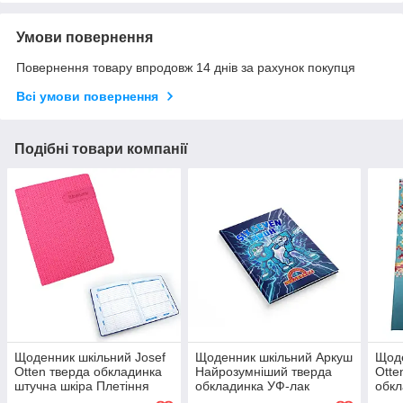
Умови повернення
Повернення товару впродовж 14 днів за рахунок покупця
Всі умови повернення
Подібні товари компанії
Щоденник шкільний Josef
Щоденник шкільний Аркуш
Щоде
Otten тверда обкладинка
Найрозумніший тверда
Otte
штучна шкіра Плетіння
обкладинка УФ-лак
обкл
рожевий (D24443)
тиснення Six-seven
з УФ