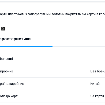
арти пластикові з голографічним золотим покриттям 54 карти в колод
арактеристики
Основні
иробник
Без брен
раїна виробник
Китай
олода карт
54 карти