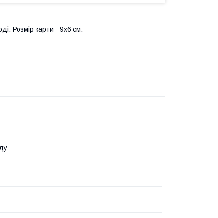
і. Розмір карти - 9х6 см.
ду