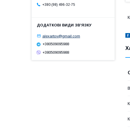
+380 (98) 496-32-75
К
alexartov@gmail.com
+380509095988
Х
+380509095988
В
К
К