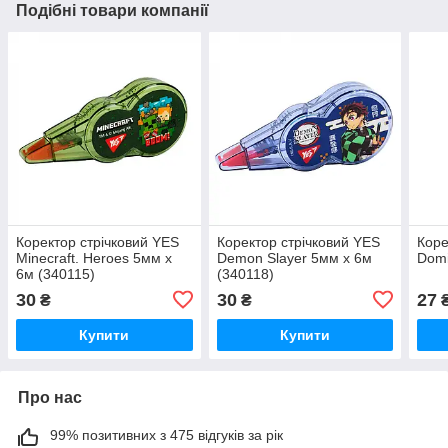
Подібні товари компанії
Коректор стрічковий YES
Коректор стрічковий YES
Коре
Minecraft. Heroes 5мм х
Demon Slayer 5мм х 6м
Domi
6м (340115)
(340118)
30
30
27
₴
₴
Купити
Купити
Про нас
99% позитивних з 475 відгуків за рік