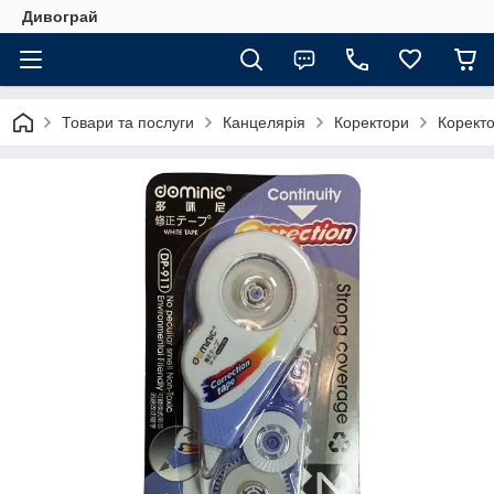
Дивограй
Товари та послуги
Канцелярія
Коректори
Коректо