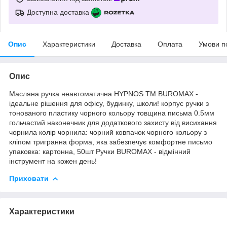
Доступна доставка
Опис
Характеристики
Доставка
Оплата
Умови п
Опис
Масляна ручка неавтоматична HYPNOS ТМ BUROMAX -
ідеальне рішення для офісу, будинку, школи! корпус ручки з
тонованого пластику чорного кольору товщина письма 0.5мм
гольчастий наконечник для додаткового захисту від висихання
чорнила колір чорнила: чорний ковпачок чорного кольору з
кліпом тригранна форма, яка забезпечує комфортне письмо
упаковка: картонна, 50шт Ручки BUROMAX - відмінний
інструмент на кожен день!
Приховати
Характеристики