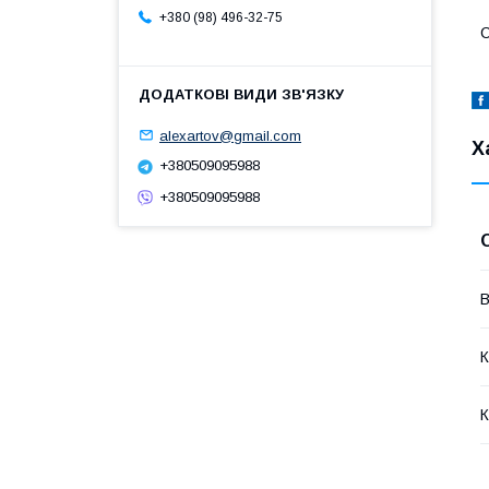
+380 (98) 496-32-75
С
alexartov@gmail.com
Х
+380509095988
+380509095988
В
К
К