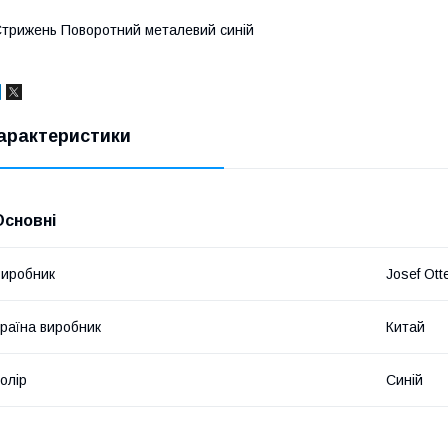
трижень Поворотний металевий синій
арактеристики
Основні
иробник
Josef Ott
раїна виробник
Китай
олір
Синій