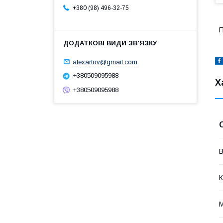
+380 (98) 496-32-75
П
alexartov@gmail.com
+380509095988
Х
+380509095988
В
К
М