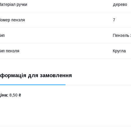
атеріал ручки
дерево
омер пензля
7
ип
Пензель 
ип пензля
Кругла
нформація для замовлення
іна:
8,50 ₴