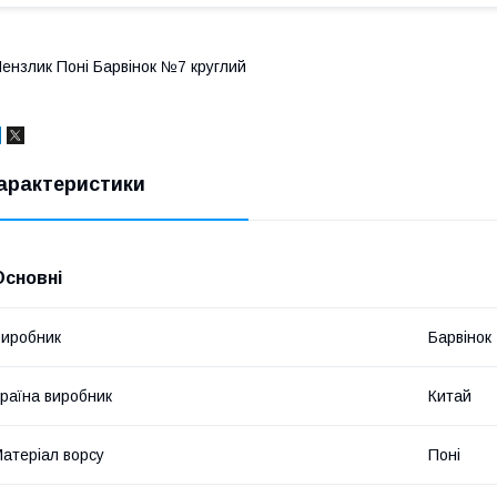
ензлик Поні Барвінок №7 круглий
арактеристики
Основні
иробник
Барвінок
раїна виробник
Китай
атеріал ворсу
Поні