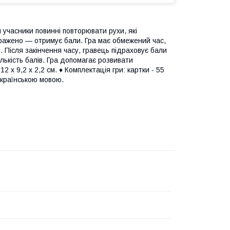
й учасники повинні повторювати рухи, які
ображено — отримує бали. Гра має обмежений час,
Після закінчення часу, гравець підраховує бали
ількість балів. Гра допомагає розвивати
2 х 9,2 х 2,2 см. ♦ Комплектація гри: картки - 55
а українською мовою.