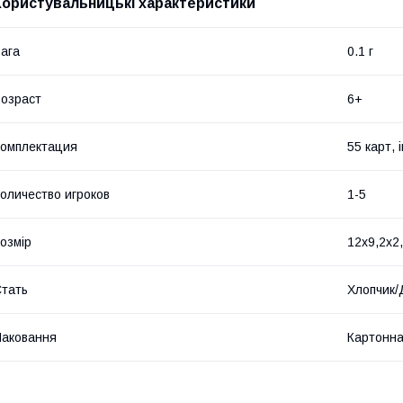
Користувальницькі характеристики
ага
0.1 г
озраст
6+
омплектация
55 карт, 
оличество игроков
1-5
озмір
12х9,2х2
тать
Хлопчик/
аковання
Картонна