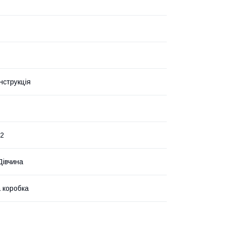
інструкція
,2
Дiвчина
 коробка