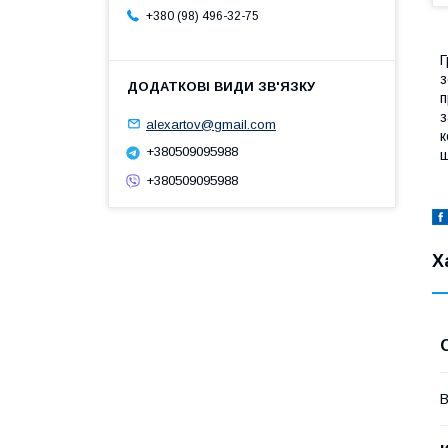
+380 (98) 496-32-75
Г
з
п
з
alexartov@gmail.com
к
+380509095988
ш
+380509095988
Х
В