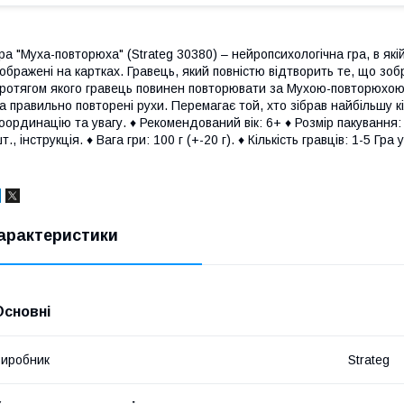
ра "Муха-повторюха" (Strateg 30380) – нейропсихологічна гра, в які
ображені на картках. Гравець, який повністю відтворить те, що з
ротягом якого гравець повинен повторювати за Мухою-повторюхою. 
а правильно повторені рухи. Перемагає той, хто зібрав найбільшу к
оординацію та увагу. ♦ Рекомендований вік: 6+ ♦ Розмір пакування: 1
т., інструкція. ♦ Вага гри: 100 г (+-20 г). ♦ Кількість гравців: 1-5 Гр
арактеристики
Основні
иробник
Strateg