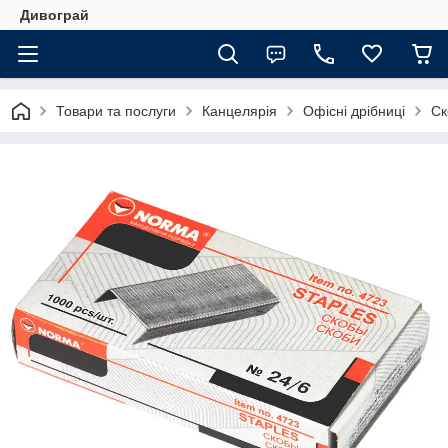
Дивограй
Товари та послуги
Канцелярія
Офісні дрібниці
Ск