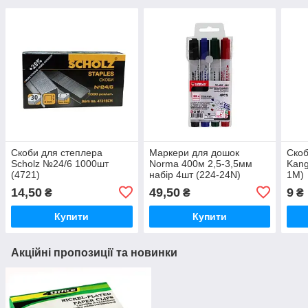
Скоби для степлера
Маркери для дошок
Скоб
Scholz №24/6 1000шт
Norma 400м 2,5-3,5мм
Kang
(4721)
набір 4шт (224-24N)
1M)
14,50
49,50
9
₴
₴
₴
Купити
Купити
Акційні пропозиції та новинки