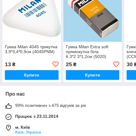
Гумка Milan 4045 трикутна
Гумка Milan Extra soft
Гумк
3,9*3,4*0,9см (4045PNM)
прямокутна біла
кляч
6.3*2.3*1,2см (5020)
(CC
13
25
30
₴
₴
Купити
Купити
Про нас
99% позитивних з 475 відгуків за рік
Працює з 23.11.2014
м. Київ
Київ, Україна