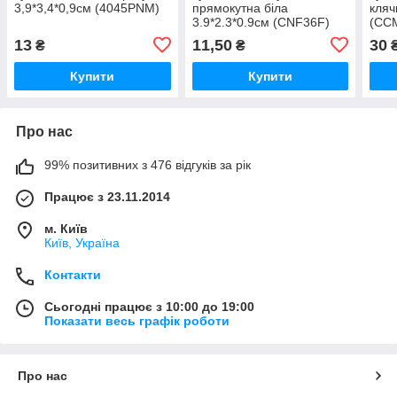
3,9*3,4*0,9см (4045PNM)
прямокутна біла
кляч
3.9*2.3*0.9см (CNF36F)
(CC
13
11,50
30
₴
₴
Купити
Купити
Про нас
99% позитивних з 476 відгуків за рік
Працює з 23.11.2014
м. Київ
Київ, Україна
Контакти
Сьогодні працює з 10:00 до 19:00
Показати весь графік роботи
Про нас