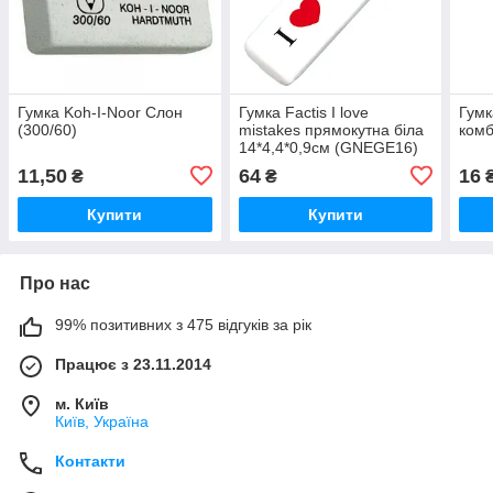
Гумка Koh-I-Noor Слон
Гумка Factis I love
Гумк
(300/60)
mistakes прямокутна біла
комб
14*4,4*0,9см (GNEGE16)
11,50
64
16
₴
₴
Купити
Купити
Про нас
99% позитивних з 475 відгуків за рік
Працює з 23.11.2014
м. Київ
Київ, Україна
Контакти