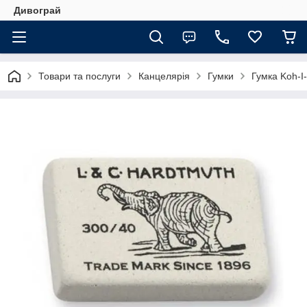
Дивограй
Товари та послуги
Канцелярія
Гумки
Гумка Koh-I