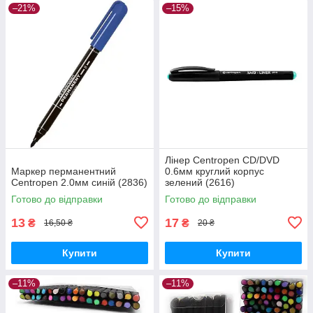
–21%
–15%
Лінер Centropen CD/DVD
Маркер перманентний
0.6мм круглий корпус
Centropen 2.0мм синій (2836)
зелений (2616)
Готово до відправки
Готово до відправки
13
17
₴
₴
16,50 ₴
20 ₴
Купити
Купити
–11%
–11%