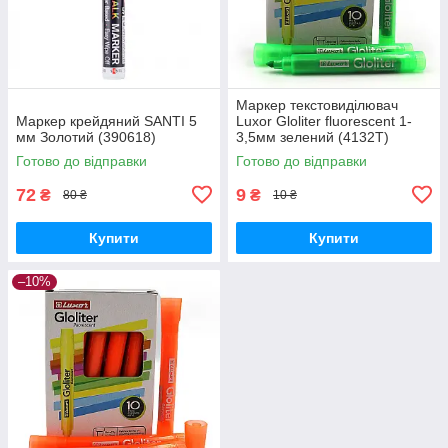
Маркер текстовиділювач
Маркер крейдяний SANTI 5
Luxor Gloliter fluorescent 1-
мм Золотий (390618)
3,5мм зелений (4132T)
Готово до відправки
Готово до відправки
72
9
₴
₴
80 ₴
10 ₴
Купити
Купити
–10%