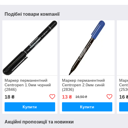
Подібні товари компанії
Маркер перманентний
Маркер перманентний
Мар
Centropen 1.0мм чорний
Centropen 2.0мм синій
Cent
(2846)
(2836)
(253
18
13
16
₴
₴
16,50 ₴
Купити
Купити
Акційні пропозиції та новинки