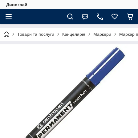
Дивограй
Товари та послуги
Канцелярія
Маркери
Маркер п