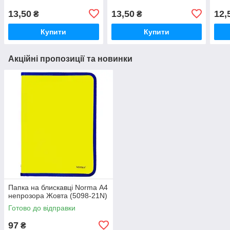
13,50
13,50
12,
₴
₴
Купити
Купити
Акційні пропозиції та новинки
Папка на блискавці Norma А4
непрозора Жовта (5098-21N)
Готово до відправки
97
₴