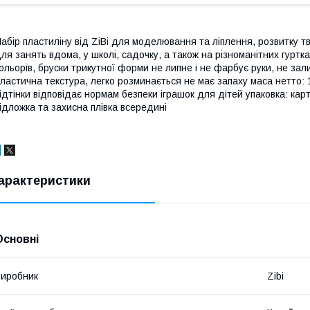
абір пластиліну від ZiBi для моделювання та ліплення, розвитку т
ля занять вдома, у школі, садочку, а також на різноманітних гуртк
ольорів, бруски трикутної форми не липне і не фарбує руки, не зал
ластична текстура, легко розминається не має запаху маса нетто: 
ідтінки відповідає нормам безпеки іграшок для дітей упаковка: кар
ідложка та захисна плівка всередині
арактеристики
Основні
иробник
Zibi