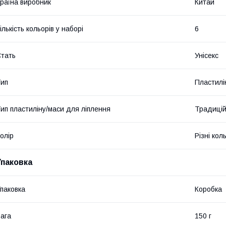
раїна виробник
Китай
ількість кольорів у наборі
6
тать
Унісекс
ип
Пластилі
ип пластиліну/маси для ліплення
Традицій
олір
Різні кол
Упаковка
паковка
Коробка
ага
150 г