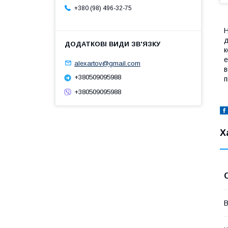
+380 (98) 496-32-75
Н
д
к
е
alexartov@gmail.com
в
+380509095988
п
+380509095988
Х
В