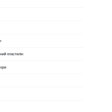
н
ний пластилін
ьори