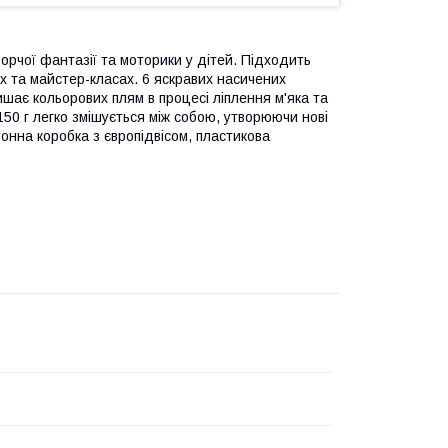
ворчої фантазії та моторики у дітей. Підходить
ах та майстер-класах. 6 яскравих насичених
ишає кольорових плям в процесі ліплення м'яка та
150 г легко змішується між собою, утворюючи нові
тонна коробка з європідвісом, пластикова