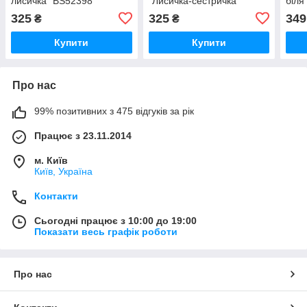
лисичка" BS52398
"Лисичка-сестричка"
біля
BS52778
з ла
325
325
349
₴
₴
см (
Купити
Купити
Про нас
99% позитивних з 475 відгуків за рік
Працює з 23.11.2014
м. Київ
Київ, Україна
Контакти
Сьогодні працює з 10:00 до 19:00
Показати весь графік роботи
Про нас