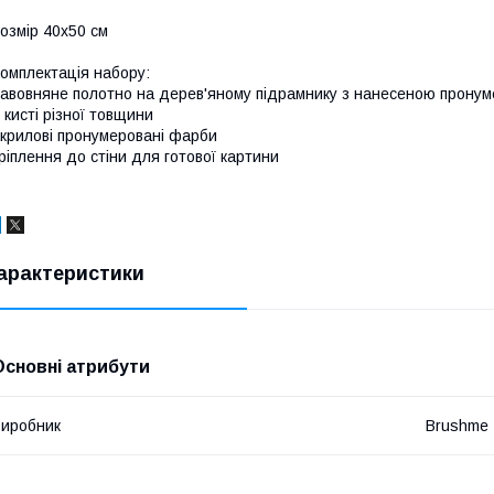
озмір 40x50 см
омплектація набору:
авовняне полотно на дерев'яному підрамнику з нанесеною прону
 кисті різної товщини
крилові пронумеровані фарби
ріплення до стіни для готової картини
арактеристики
Основні атрибути
иробник
Brushme