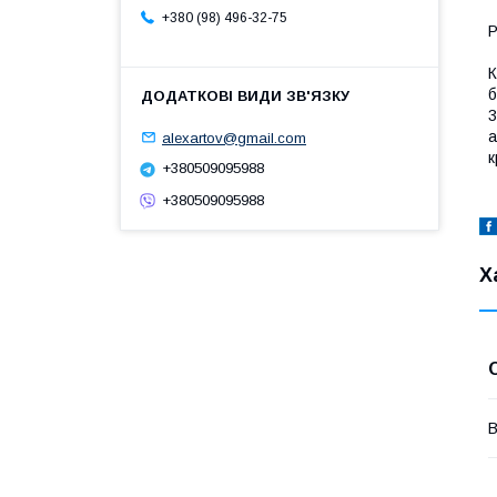
+380 (98) 496-32-75
Р
К
б
3
а
alexartov@gmail.com
к
+380509095988
+380509095988
Х
В